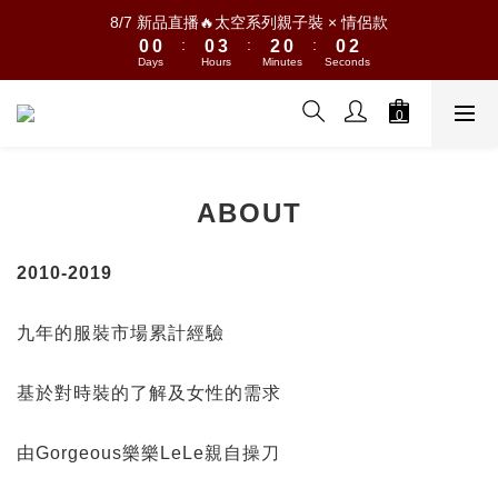
1
1
1
4
3
1
1
3
8/7 新品直播🔥太空系列親子裝 × 情侶款
:
:
:
0
0
0
3
2
0
0
2
Days
Hours
Minutes
Seconds
2
1
1
1
0
0
0
ABOUT
2010-2019
九年的服裝市場累計經驗
基於對時裝的了解及女性的需求
由Gorgeous樂樂LeLe親自操刀