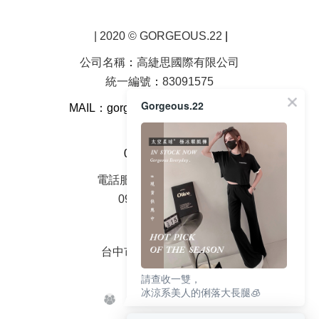
| 2020 © GORGEOUS.22
|
公司名稱
：
高緁思國際有限公司
統一編號
：
83091575
Gorgeous.22
MAIL：gorgeous22923
@gmail.com
客服電話
0968-202-522
電話服務時間周一至周五
09：00 - 18：00
面交地址
台中市大雅區中山路2號
請查收一雙，
冰涼系美人的俐落大長腿🧊