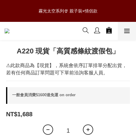
5
6
7
5
8
5
8
7
0
1
1
0
1
2
3
1
4
1
4
3
0807 NEW新品✨滿$888免運
4
5
6
4
7
4
7
6
0
0
霧光太空系列🍨 親子裝×情侶款
:
:
:
0
1
2
0
3
0
3
2
3
4
5
3
6
3
6
5
Days
Hours
Minutes
Seconds
0
1
2
2
1
2
3
4
2
5
2
5
4
0
1
1
0
1
2
3
1
4
1
4
3
0807 NEW新品✨滿$888免運
0
0
:
:
:
0
1
2
0
3
0
3
2
Days
Hours
Minutes
Seconds
0
1
2
2
1
0
1
1
0
A220 現貨「⾼質感條紋渡假包」
0
0
⚠此款商品為【現貨】，系統會依序訂單排單分配出貨，
若有任何商品訂單問題可下單前洽詢客服人員。
一般會員消費$1600達免運 on order
NT$1,688