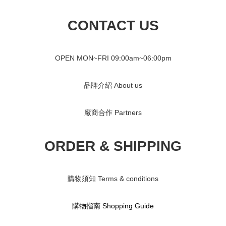
CONTACT US
OPEN MON~FRI 09
:00am~06:00pm
品牌介紹 About us
廠商合作 Partners
ORDER & SHIPPING
購物須知 Terms & conditions
購物指南 S
hopping Guide