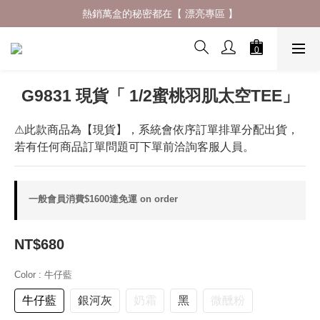
什麼材質穿了會一直想回購 ? 夏日防曬體驗再升級✨
熱銷萬盒的秘密都在【 漂亮專區 】
什麼材質穿了會一直想回購 ? 夏日防曬體驗再升級✨
G9831 現貨「 1/2蜜桃羽肌太空TEE」
⚠此款商品為【現貨】，系統會依序訂單排單分配出貨，
若有任何商品訂單問題可下單前洽詢客服人員。
一般會員消費$1600達免運 on order
NT$680
Color
: 牛仔藍
牛仔藍
銀河灰
奶霜
黑
微醺粉