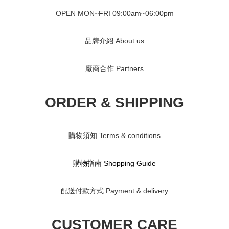
OPEN MON~FRI 09
:00am~06:00pm
品牌介紹 About us
廠商合作 Partners
ORDER & SHIPPING
購物須知 Terms & conditions
購物指南 S
hopping Guide
配送付款方式 Payment & delivery
CUSTOMER CARE