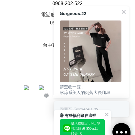
0968-202-522
Gorgeous.22
電話服務時間周一至周五
09：00 - 18：00
面交地址
台中市大雅區中山路2號
請查收一雙，
冰涼系美人的俐落大長腿🧊
回覆至 Gorgeous.22
🤫 有些福利藏在這裡
登入並綁定 LINE 即
可現領 💰 $50元回
饋金 💰