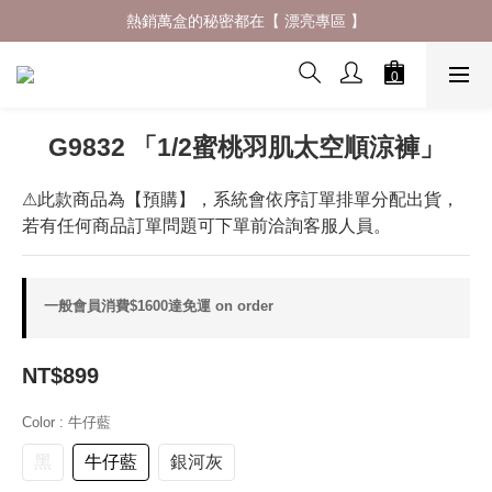
什麼材質穿了會一直想回購 ? 夏日防曬體驗再升級✨
熱銷萬盒的秘密都在【 漂亮專區 】
什麼材質穿了會一直想回購 ? 夏日防曬體驗再升級✨
G9832 「1/2蜜桃羽肌太空順涼褲」
⚠此款商品為【預購】，系統會依序訂單排單分配出貨，
若有任何商品訂單問題可下單前洽詢客服人員。
一般會員消費$1600達免運 on order
NT$899
Color
: 牛仔藍
黑
牛仔藍
銀河灰