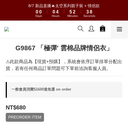
1
1
1
5
6
3
4
9
8/7 新品直播🔥太空系列親子裝 × 情侶款
:
:
:
0
0
0
4
5
2
3
8
Days
Hours
Minutes
Seconds
3
4
1
2
7
2
3
0
1
6
1
2
0
5
0
1
4
0
3
G9867 「極彈′ 雲棉品牌情侶衣」
2
1
⚠此款商品為【現貨+預購】，系統會依序訂單排單分配出
0
貨，若有任何商品訂單問題可下單前洽詢客服人員。
一般會員消費$1600達免運 on order
NT$680
PREORDER ITEM