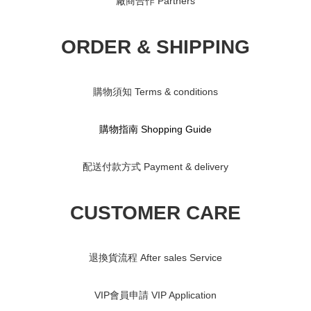
廠商合作 Partners
ORDER & SHIPPING
購物須知 Terms & conditions
購物指南 S
hopping Guide
配送付款方式 Payment & delivery
CUSTOMER CARE
退換貨流程 After sales Service
VIP會員申請 VIP Application