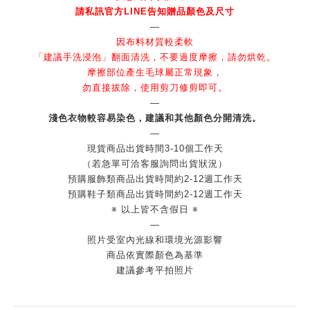
請私訊官方LINE告知贈品顏色及尺寸
—
因布料材質較柔軟
「建議手洗浸泡」翻面清洗，不要過度摩擦，請勿烘乾。
摩擦部位產生毛球屬正常現象，
勿直接拔除，使用剪刀修剪即可。
—
淺色衣物較容易染色，建議和其他顏色分開清洗。
—
現貨商品出貨時間3-10個工作天
（若急單可洽客服詢問出貨狀況）
預購服飾類商品出貨時間約2-12週工作天
預購鞋子類商品出貨時間約2-12週工作天
※ 以上皆不含假日 ※
—
照片受室內光線和環境光源影響
商品依實際顏色為基準
建議參考平拍照片