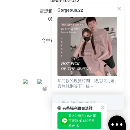
0968-202-522
Gorgeous.22
電話服務時間周一至周五
09：00 - 18：00
面交地址
台中市大雅區中山路2號
熱門款的現貨時間，總是特別短。
喜歡就別等下一輪～
回覆至 Gorgeous.22
🤫 有些福利藏在這裡
登入並綁定 LINE 即
可現領 💰 $50元回
饋金 💰