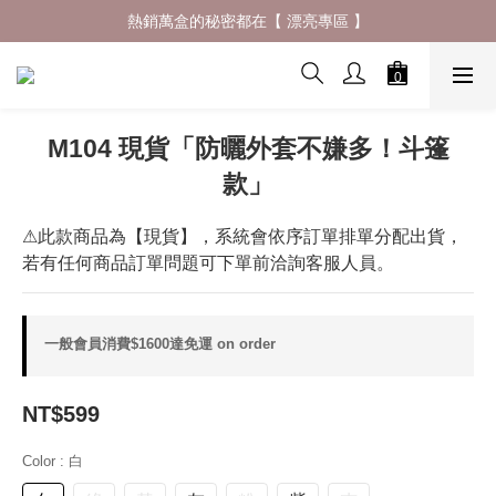
什麼材質穿了會一直想回購 ? 夏日防曬體驗再升級✨
熱銷萬盒的秘密都在【 漂亮專區 】
什麼材質穿了會一直想回購 ? 夏日防曬體驗再升級✨
M104 現貨「防曬外套不嫌多！⽃篷
款」
⚠此款商品為【現貨】，系統會依序訂單排單分配出貨，
若有任何商品訂單問題可下單前洽詢客服人員。
一般會員消費$1600達免運 on order
NT$599
Color
: 白