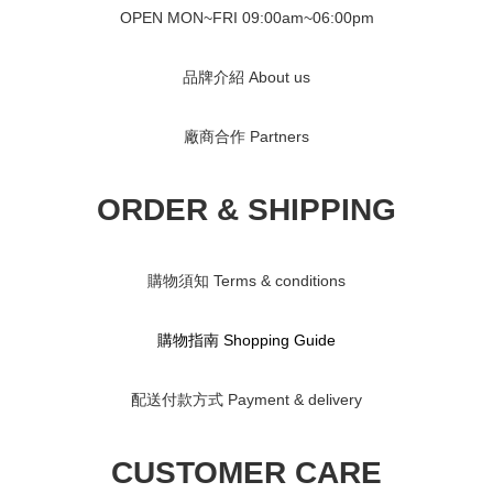
OPEN MON~FRI 09
:00am~06:00pm
品牌介紹 About us
廠商合作 Partners
ORDER & SHIPPING
購物須知 Terms & conditions
購物指南 S
hopping Guide
配送付款方式 Payment & delivery
CUSTOMER CARE