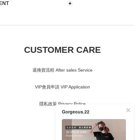
ENT
CUSTOMER CARE
退換貨流程 After sales Service
VIP會員申請 VIP Application
隱私政策 Privacy Police
Gorgeous.22