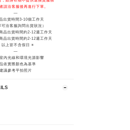
題，貼身衣物不提供退換貨服務
者請洽客服後再進行下單。
—
品出貨時間3-10個工作天
單可洽客服詢問出貨狀況）
商品出貨時間約2-12週工作天
商品出貨時間約2-12週工作天
※ 以上皆不含假日 ※
—
室內光線和環境光源影響
品依實際顏色為基準
建議參考平拍照片
ILS