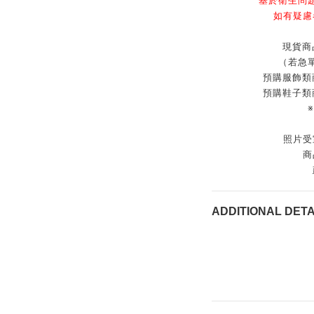
基於衛生問
如有疑慮
現貨商
（若急
預購服飾類
預購鞋子類
照片受
商
ADDITIONAL DETA