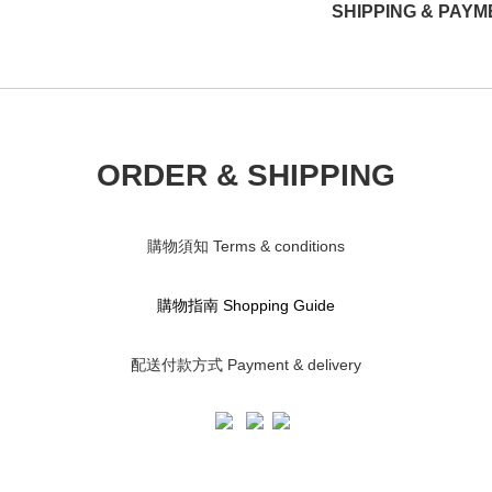
SHIPPING & PAYM
ORDER & SHIPPING
購物須知 Terms & conditions
購物指南 S
hopping Guide
配送付款方式 Payment & delivery