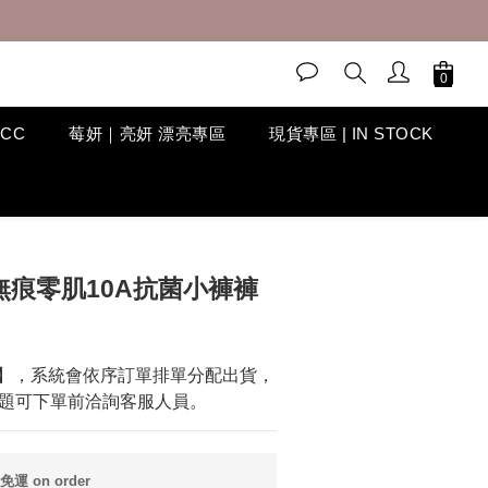
ACC
莓妍｜亮妍 漂亮專區
現貨專區 | IN STOCK
BUY NOW
「無痕零肌10A抗菌⼩褲褲
】，系統會依序訂單排單分配出貨，
題可下單前洽詢客服人員。
運 on order