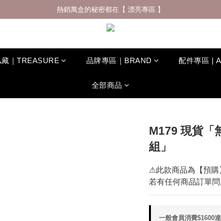
什麼材質穿了會一直想回購 ? 夏日防曬體驗再升級✨
熱銷萬盒的秘密都在【 漂亮專區 】
什麼材質穿了會一直想回購 ? 夏日防曬體驗再升級✨
藏｜TREASURE
品牌專區｜BRAND
配件專區 | 
全部商品
M179 現貨
組」
⚠此款商品為【預購
若有任何商品訂單問
一般會員消費$1600達免