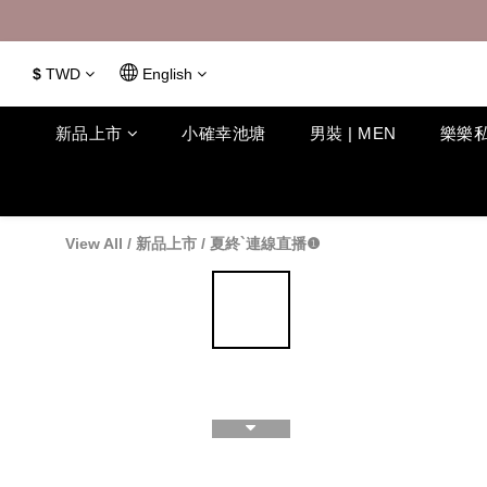
$
TWD
English
新品上市
小確幸池塘
男裝 | MEN
樂樂私
View All
/
新品上市
/
夏終`連線直播❶