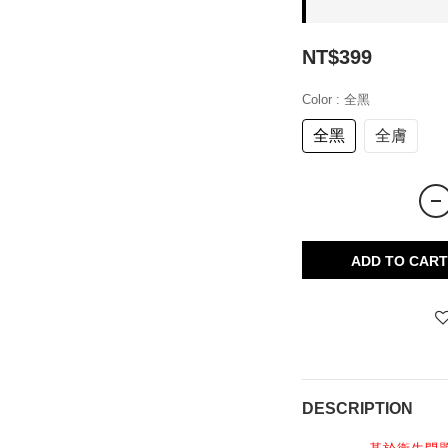
NT$399
Color
: 全黑
全黑
全膚
ADD TO CART
DESCRIPTION