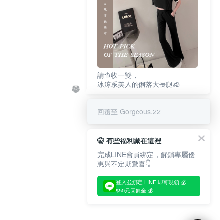
請查收一雙，
冰涼系美人的俐落大長腿🧊
回覆至 Gorgeous.22
🤫 有些福利藏在這裡
完成LINE會員綁定，解鎖專屬優
惠與不定期驚喜👇
登入並綁定 LINE 即可現領 💰
$50元回饋金 💰