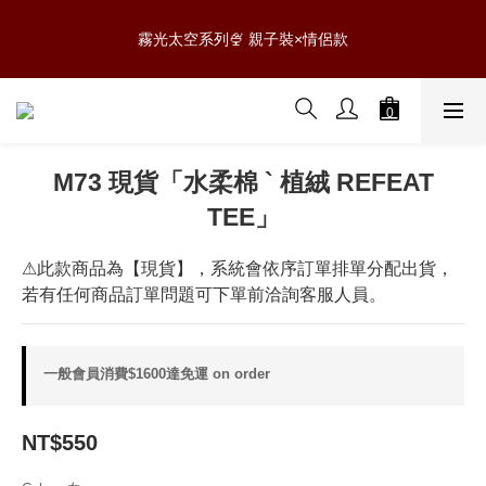
8
5
7
5
9
6
1
0
2
5
3
4
1
3
1
5
2
8
6
0807 NEW新品✨滿$888免運
7
4
6
4
8
5
9
0
1
4
2
霧光太空系列🍨 親子裝×情侶款
:
:
:
3
0
2
0
4
1
7
5
6
3
5
3
7
4
8
0
3
1
Days
Hours
Minutes
Seconds
2
1
3
0
6
4
5
2
4
2
6
3
9
7
2
0
1
0
2
5
3
4
1
3
1
5
2
8
6
0807 NEW新品✨滿$888免運
1
0
1
4
2
:
:
:
3
0
2
0
4
1
7
5
0
0
3
1
Days
Hours
Minutes
Seconds
2
1
3
0
6
4
2
0
1
0
2
5
3
M73 現貨「⽔柔棉 ` 植絨 REFEAT
1
0
1
4
2
TEE」
0
0
3
1
2
0
1
⚠此款商品為【現貨】，系統會依序訂單排單分配出貨，
0
若有任何商品訂單問題可下單前洽詢客服人員。
一般會員消費$1600達免運 on order
NT$550