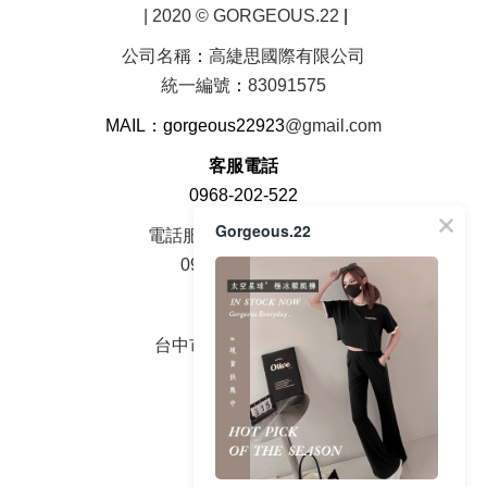
| 2020 © GORGEOUS.22
|
公司名稱
：
高緁思國際有限公司
統一編號
：
83091575
MAIL：gorgeous22923
@gmail.com
客服電話
0968-202-522
Gorgeous.22
電話服務時間周一至周五
09：00 - 18：00
面交地址
台中市大雅區中山路2號