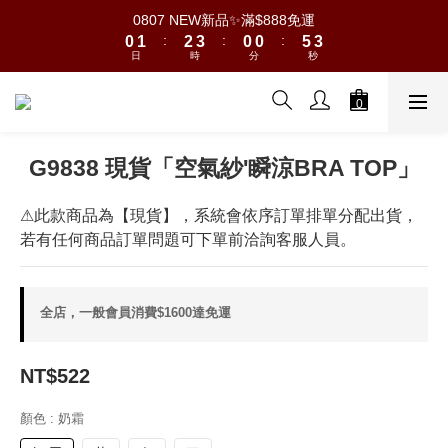
8
9
8
8
1
1
2
2
3
3
4
4
1
1
1
1
6
6
4
4
0807 NEW新品✨滿$888免運
0807 NEW新品✨滿$888免運
7
8
9
7
7
:
:
:
:
:
:
0
0
1
1
2
2
3
3
0
0
0
0
5
5
3
3
6
7
8
9
6
6
9
日
日
時
時
分
分
秒
秒
0
0
1
1
2
2
4
4
2
2
5
6
7
8
5
5
8
0
0
1
1
3
3
1
1
4
5
6
7
4
4
9
7
0
0
2
2
0
0
霧光太空系列🍨 親子裝×情侶款
3
4
5
6
3
3
8
6
1
1
2
3
4
5
2
2
7
5
0
0
G9838 現貨「空氣紗'瞬涼BRA TOP」
1
2
3
4
1
1
6
4
0807 NEW新品✨滿$888免運
:
:
:
0
1
2
3
0
0
5
3
日
時
分
秒
0
1
2
4
2
⚠此款商品為【現貨】，系統會依序訂單排單分配出貨，
0
1
3
1
若有任何商品訂單問題可下單前洽詢客服人員。
0
2
0
1
0
全店，一般會員消費$1600達免運
NT$522
顏色
: 奶霜