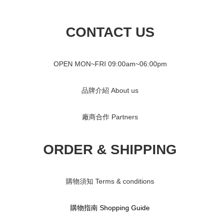
CONTACT US
OPEN MON~FRI 09
:00am~06:00pm
品牌介紹 About us
廠商合作 Partners
ORDER & SHIPPING
購物須知 Terms & conditions
購物指南 S
hopping Guide