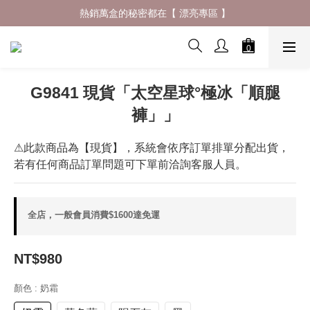
什麼材質穿了會一直想回購 ? 夏日防曬體驗再升級✨
熱銷萬盒的秘密都在【 漂亮專區 】
什麼材質穿了會一直想回購 ? 夏日防曬體驗再升級✨
G9841 現貨「太空星球°極冰「順腿
褲」」
⚠此款商品為【現貨】，系統會依序訂單排單分配出貨，
若有任何商品訂單問題可下單前洽詢客服人員。
全店，一般會員消費$1600達免運
NT$980
顏色
: 奶霜