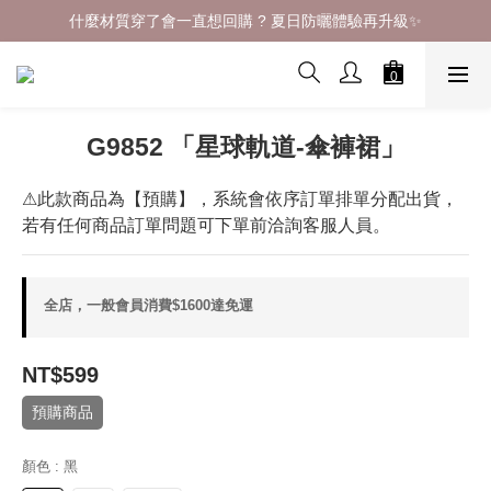
什麼材質穿了會一直想回購 ? 夏日防曬體驗再升級✨
什麼材質穿了會一直想回購 ? 夏日防曬體驗再升級✨
現貨不用等｜立即下單｜快速到貨📢
熱銷萬盒的秘密都在【 漂亮專區 】
G9852 「星球軌道-傘褲裙」
什麼材質穿了會一直想回購 ? 夏日防曬體驗再升級✨
⚠此款商品為【預購】，系統會依序訂單排單分配出貨，
若有任何商品訂單問題可下單前洽詢客服人員。
全店，一般會員消費$1600達免運
NT$599
預購商品
顏色
: 黑