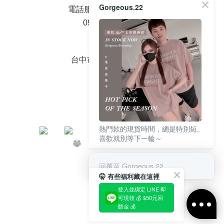
Gorgeous.22
電話服務時間周一至周五
09：00 - 18：00
面交地址
台中市大雅區中山路2號
熱門款的現貨時間，總是特別短。
喜歡就別等下一輪～
回覆至 Gorgeous.22
🤫 有些福利藏在這裡
登入並綁定 LINE 即
可現領 💰 $50元回
饋金 💰
立即購買