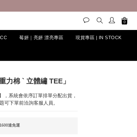
ACC
莓妍｜亮妍 漂亮專區
現貨專區 | IN STOCK
立即購買
重⼒棉 ` ⽴體繡 TEE」
】，系統會依序訂單排單分配出貨，
題可下單前洽詢客服人員。
600達免運