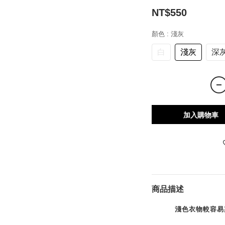
NT$550
顏色
: 淺灰
白
淺灰
深
加入購物車
商品描述
淺色衣物較容易