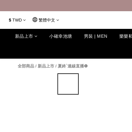
$
TWD
繁體中文
新品上市
小確幸池塘
男裝 | MEN
樂樂私
全部商品
/
新品上市
/
夏終`連線直播❶