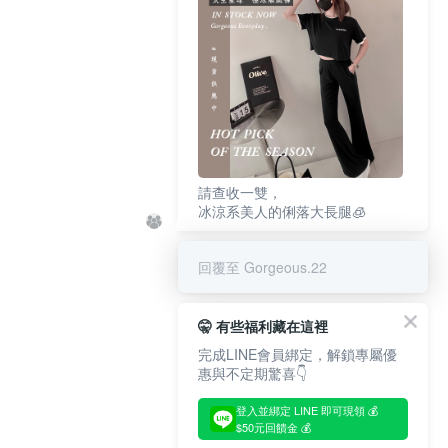
請查收一雙，
冰涼系美人的俐落大長腿🧊
回覆至 Gorgeous.22
🤫 有些福利藏在這裡
完成LINE會員綁定，解鎖專屬優
惠與不定期驚喜👇
登入並綁定 LINE 即可現領 💰
$50元回饋金 💰