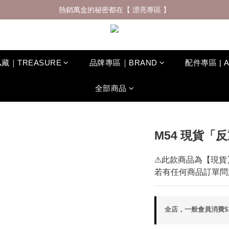
什麼材質穿了會一直想回購 ? 夏日防曬體驗再升級✨
熱銷萬盒的秘密都在【 漂亮專區 】
什麼材質穿了會一直想回購 ? 夏日防曬體驗再升級✨
藏｜TREASURE
品牌專區｜BRAND
配件專區 | 
全部商品
M54 現貨「反
⚠此款商品為【現貨
若有任何商品訂單問
全店，一般會員消費$1