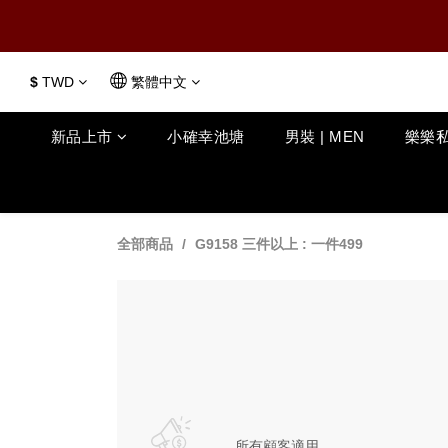
$
TWD
繁體中文
新品上市
小確幸池塘
男裝 | MEN
樂樂私
全部商品
G9158 三件以上 : 一件499
所有顧客適用