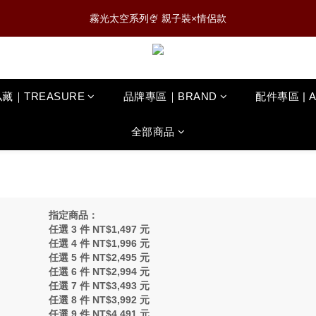
3
5
4
6
4
4
5
0
1
0
6
:
:
:
0
2
1
3
1
1
2
8
0807 NEW新品✨滿$888免運
霧光太空系列🍨 親子裝×情侶款
2
4
3
5
3
3
4
0
5
日
時
分
秒
1
0
2
0
0
1
7
1
3
2
4
2
2
3
9
4
0
1
0
6
:
:
:
0
2
1
3
1
1
2
8
0807 NEW新品✨滿$888免運
3
0
5
日
時
分
秒
1
0
2
0
0
1
7
2
4
0
1
0
6
1
3
藏｜TREASURE
品牌專區｜BRAND
配件專區 | 
0
5
0
2
4
1
3
全部商品
0
2
1
0
指定商品：
任選 3 件 NT$1,497 元
任選 4 件 NT$1,996 元
任選 5 件 NT$2,495 元
任選 6 件 NT$2,994 元
任選 7 件 NT$3,493 元
任選 8 件 NT$3,992 元
任選 9 件 NT$4,491 元