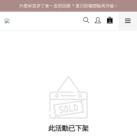
什麼材質穿了會一直想回購 ? 夏日防曬體驗再升級✨
什麼材質穿了會一直想回購 ? 夏日防曬體驗再升級✨
現貨不用等｜立即下單｜快速到貨📢
熱銷萬盒的秘密都在【 漂亮專區 】
什麼材質穿了會一直想回購 ? 夏日防曬體驗再升級✨
此活動已下架