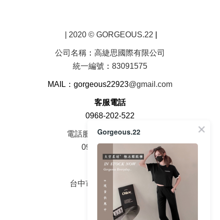
| 2020 © GORGEOUS.22
|
公司名稱
：
高緁思國際有限公司
統一編號
：
83091575
MAIL：gorgeous22923
@gmail.com
客服電話
0968-202-522
Gorgeous.22
電話服務時間周一至周五
09：00 - 18：00
面交地址
台中市大雅區中山路2號