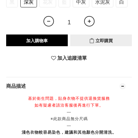
黑
深灰
花灰
藍
中灰
水泥灰
白
加入購物車
立即購買
加入追蹤清單
商品描述
基於衛生問題，貼身衣物不提供退換貨服務
如有疑慮者請洽客服後再進行下單。
—
※此款商品無分尺碼
—
淺色衣物較容易染色，建議和其他顏色分開清洗。