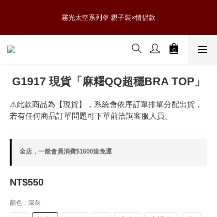
9
3
5
5
5
5
9
9
6
2
2
2
5
1
1
1
1
5
5
0807 NEW新品✨滿$888免運
8
2
4
4
4
4
8
8
5
1
1
1
霧光太空系列🍨 親子裝×情侶款
4
:
:
:
0
0
0
0
4
4
7
1
3
3
3
3
7
7
4
0
0
0
日
時
分
秒
3
3
3
6
0
2
2
2
2
6
6
3
2
2
2
5
1
1
1
1
5
5
0807 NEW新品✨滿$888免運
2
1
1
1
4
:
:
:
0
0
0
0
4
4
1
0
0
0
日
時
分
秒
3
3
3
0
2
2
2
G1917 現貨「麻糬QQ超穩BRA TOP」
1
1
1
0
0
0
⚠此款商品為【現貨】，系統會依序訂單排單分配出貨，
若有任何商品訂單問題可下單前洽詢客服人員。
全店，一般會員消費$1600達免運
NT$550
顏色
: 深灰