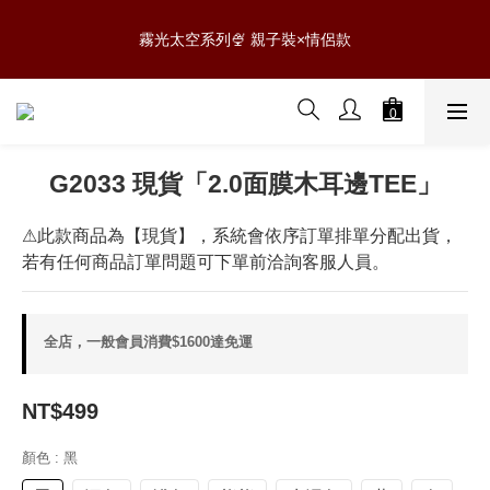
5
7
6
5
5
7
8
6
0
0
1
1
3
2
1
1
3
4
2
0807 NEW新品✨滿$888免運
4
6
5
4
4
6
7
5
0
霧光太空系列🍨 親子裝×情侶款
:
:
:
0
2
1
0
0
2
3
1
3
5
4
3
3
5
6
4
日
時
分
秒
1
0
1
2
0
2
4
3
2
2
4
5
3
0
0
1
1
3
2
1
1
3
4
2
0807 NEW新品✨滿$888免運
0
:
:
:
0
2
1
0
0
2
3
1
日
時
分
秒
1
0
1
2
0
0
0
1
G2033 現貨「2.0面膜木耳邊TEE」
0
⚠此款商品為【現貨】，系統會依序訂單排單分配出貨，
若有任何商品訂單問題可下單前洽詢客服人員。
全店，一般會員消費$1600達免運
NT$499
顏色
: 黑