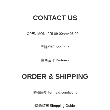
CONTACT US
OPEN MON~FRI 09
:00am~06:00pm
品牌介紹 About us
廠商合作 Partners
ORDER & SHIPPING
購物須知 Terms & conditions
購物指南 S
hopping Guide