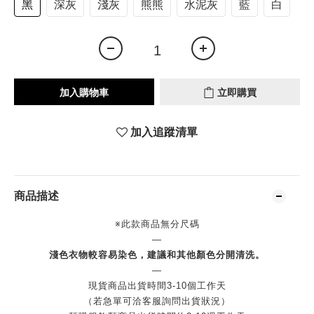
黑
深灰
淺灰
熊熊
水泥灰
藍
白
加入購物車
立即購買
加入追蹤清單
商品描述
※此款商品無分尺碼
—
淺色衣物較容易染色，建議和其他顏色分開清洗。
—
現貨商品出貨時間3-10個工作天
（若急單可洽客服詢問出貨狀況）