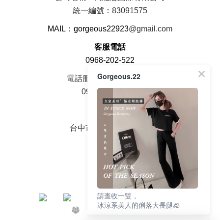
統一編號
：
83091575
MAIL：gorgeous22923
@gmail.com
客服電話
0968-202-522
Gorgeous.22
電話服務時間周一至周五
09：00 - 18：00
面交地址
台中市大雅區中山路2號
請查收一雙，
冰涼系美人的俐落大長腿🧊