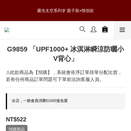
5
6
6
5
7
6
8
3
0
1
1
2
2
6
1
3
2
0807 NEW新品✨滿$888免運
4
4
5
5
9
4
6
5
7
2
霧光太空系列🍨 親子裝×情侶款
0
:
:
:
0
1
1
5
0
2
1
3
3
4
4
8
3
5
4
6
1
日
時
分
秒
0
0
4
1
0
2
2
3
3
7
2
4
3
5
0
3
0
1
1
2
2
6
1
3
2
0807 NEW新品✨滿$888免運
4
2
0
:
:
:
0
1
1
5
0
2
1
3
1
日
時
分
秒
0
0
4
1
0
2
0
3
0
1
G9859 「UPF1000+ 冰淇淋瞬涼防曬小
2
0
V背心」
1
0
⚠此款商品為【預購】，系統會依序訂單排單分配出貨，
若有任何商品訂單問題可下單前洽詢客服人員。
全店，一般會員消費$1600達免運
NT$522
預購商品