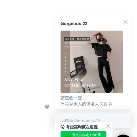
Gorgeous.22
請查收一雙，
冰涼系美人的俐落大長腿🧊
回覆至 Gorgeous.22
🤫 有些福利藏在這裡
登入並綁定 LINE 即