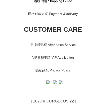
購物指南 S
hopping Guide
配送付款方式 Payment & delivery
CUSTOMER CARE
退換貨流程 After sales Service
VIP會員申請 VIP Application
隱私政策 Privacy Police
| 2020 © GORGEOUS.22
|