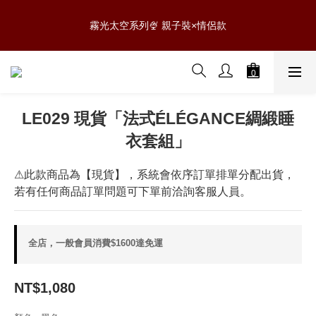
5
7
6
6
6
6
0
5
3
1
3
2
2
2
8
2
6
0807 NEW新品✨滿$888免運
4
6
5
5
5
5
9
4
2
霧光太空系列🍨 親子裝×情侶款
:
:
:
0
2
1
1
1
7
1
5
3
5
4
4
4
4
8
3
1
日
時
分
秒
1
0
0
0
6
0
4
2
4
3
3
3
9
3
7
2
0
0
5
3
1
3
2
2
2
8
2
6
0807 NEW新品✨滿$888免運
1
4
2
:
:
:
0
2
1
1
1
7
1
5
0
3
1
日
時
分
秒
1
0
0
0
6
0
4
2
0
0
5
3
LE029 現貨「法式ÉLÉGANCE綢緞睡
1
4
2
衣套組」
0
3
1
2
0
1
⚠此款商品為【現貨】，系統會依序訂單排單分配出貨，
0
若有任何商品訂單問題可下單前洽詢客服人員。
全店，一般會員消費$1600達免運
NT$1,080