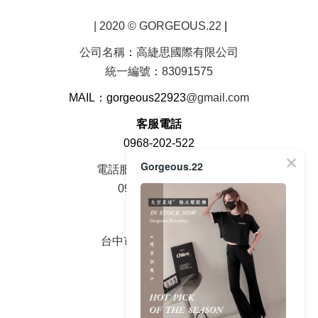
| 2020 © GORGEOUS.22
|
公司名稱
：
高緁思國際有限公司
統一編號
：
83091575
MAIL：gorgeous22923
@gmail.com
客服電話
0968-202-522
Gorgeous.22
電話服務時間周一至周五
09：00 - 18：00
面交地址
台中市大雅區中山路2號