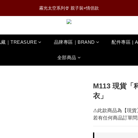
3
5
4
5
8
8
7
0
0
3
5
3
2
:
:
:
0
2
1
2
5
7
5
4
0807 NEW新品✨滿$888免運
霧光太空系列🍨 親子裝×情侶款
2
4
3
4
7
9
7
6
2
4
2
1
日
時
分
秒
1
0
1
4
6
4
3
1
3
2
3
6
8
6
5
1
3
1
0
0
0
3
5
3
2
:
:
:
0
2
1
2
5
7
5
4
0807 NEW新品✨滿$888免運
0
2
0
2
4
2
1
日
時
分
秒
1
0
1
4
6
4
3
1
1
3
1
0
0
0
3
5
3
2
0
0
2
0
藏｜TREASURE
品牌專區｜BRAND
配件專區 | 
2
4
2
1
1
1
3
1
0
0
0
2
0
全部商品
1
0
M113 現貨
衣」
⚠此款商品為【現貨
若有任何商品訂單問