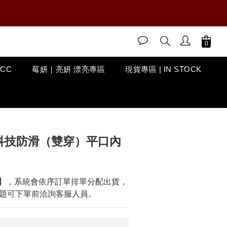
ACC
莓妍｜亮妍 漂亮專區
現貨專區 | IN STOCK
立即購買
「科技防滑（雙穿）平口內
】，系統會依序訂單排單分配出貨，
題可下單前洽詢客服人員。