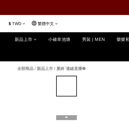
$
TWD
繁體中文
新品上市
小確幸池塘
男裝 | MEN
樂樂私
全部商品
/
新品上市
/
夏終`連線直播❷