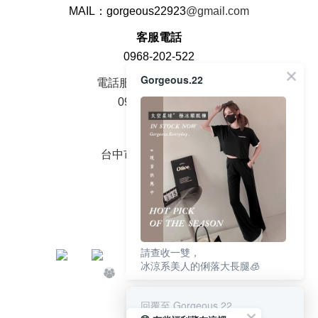
MAIL：gorgeous22923
@gmail.com
客服電話
0968-202-522
Gorgeous.22
電話服務時間周一至周五
09：00 - 18：00
面交地址
台中市大雅區中山路2號
請查收一雙，
冰涼系美人的俐落大長腿🧊
回覆至 Gorgeous.22