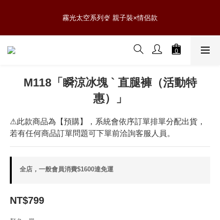
5
6
7
8
5
8
7
5
0
1
1
0
1
2
3
4
1
4
3
1
0807 NEW新品✨滿$888免運
4
5
6
7
4
7
6
4
0
0
霧光太空系列🍨 親子裝×情侶款
:
:
:
0
1
2
3
0
3
2
0
3
4
5
6
3
6
5
3
日
時
分
秒
0
1
2
2
1
2
3
4
5
2
5
4
2
0
1
1
0
1
2
3
4
1
4
3
1
0807 NEW新品✨滿$888免運
0
0
:
:
:
0
1
2
3
0
3
2
0
日
時
分
秒
0
1
2
2
1
0
1
1
0
M118「瞬涼冰塊 ` 直腿褲（活動特
0
0
惠）」
⚠此款商品為【預購】，系統會依序訂單排單分配出貨，
若有任何商品訂單問題可下單前洽詢客服人員。
全店，一般會員消費$1600達免運
NT$799