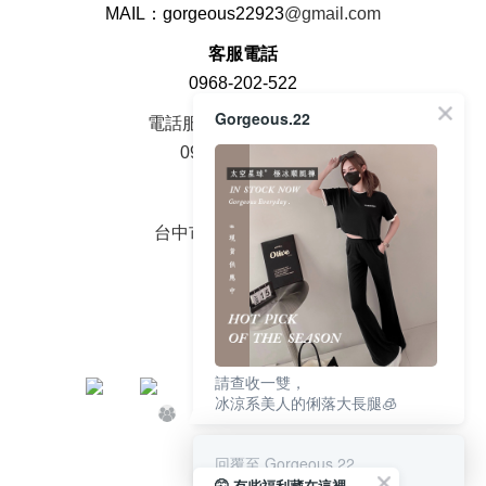
MAIL：gorgeous22923
@gmail.com
客服電話
0968-202-522
Gorgeous.22
電話服務時間周一至周五
09：00 - 18：00
面交地址
台中市大雅區中山路2號
請查收一雙，
冰涼系美人的俐落大長腿🧊
回覆至 Gorgeous.22
🤫 有些福利藏在這裡