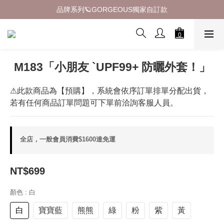
品牌系列🪐GORGEOUS獨家自訂款
品牌系列🪐GORGEOUS獨家自訂款
熱銷萬盒的秘密都在【 漂亮專區 】
現貨不用等｜立即下單｜快速到貨📢
M183「⼩朋友 `UPF99+ 防曬外套！」
品牌系列🪐GORGEOUS獨家自訂款
⚠此款商品為【預購】，系統會依序訂單排單分配出貨，
若有任何商品訂單問題可下單前洽詢客服人員。
全店，一般會員消費$1600達免運
NT$699
顏色
: 白
白
寶寶藍
熊熊
綠
粉
紫
黃