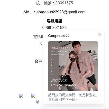
統一編號
：
83091575
MAIL：gorgeous22923
@gmail.com
客服電話
0968-202-522
Gorgeous.22
電話服務時間周一至周五
09：00 - 18：00
面交地址
台中市大雅區中山路2號
熱門款的現貨時間，總是特別短。
喜歡就別等下一輪～