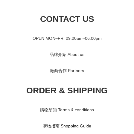
CONTACT US
OPEN MON~FRI 09
:00am~06:00pm
品牌介紹 About us
廠商合作 Partners
ORDER & SHIPPING
購物須知 Terms & conditions
購物指南 S
hopping Guide