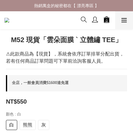
什麼材質穿了會一直想回購 ? 夏日防曬體驗再升級✨
熱銷萬盒的秘密都在【 漂亮專區 】
什麼材質穿了會一直想回購 ? 夏日防曬體驗再升級✨
M52 現貨「雲朵⾯膜 ` ⽴體繡 TEE」
⚠此款商品為【現貨】，系統會依序訂單排單分配出貨，
若有任何商品訂單問題可下單前洽詢客服人員。
全店，一般會員消費$1600達免運
NT$550
顏色
: 白
白
熊熊
灰