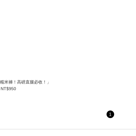
2.0糯米褲！高磅直腿必收！」
NT$950
1