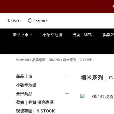
$
TWD
English
新品上市
小確幸池塘
男裝 | MEN
樂樂私
View All
/
品牌專區｜BRAND
/
糯米系列｜G LOVE
新品上市
糯米系列｜G 
小確幸池塘
全部商品
莓妍｜亮妍 漂亮專區
現貨專區 | IN STOCK