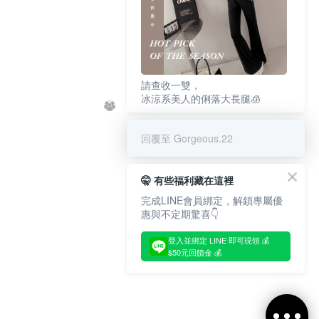
請查收一雙，
冰涼系美人的俐落大長腿🧊
回覆至 Gorgeous.22
🤫 有些福利藏在這裡
完成LINE會員綁定，解鎖專屬優
惠與不定期驚喜👇
登入並綁定 LINE 即可現領 💰
$50元回饋金 💰