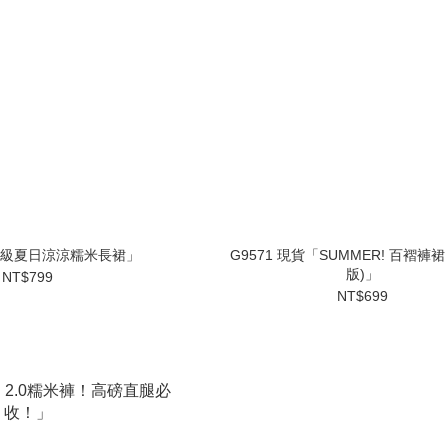
「升級夏日涼涼糯米長裙」
G9571 現貨「SUMMER! 百褶褲裙
版)」
NT$799
NT$699