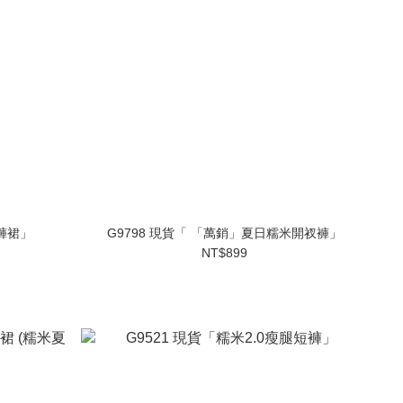
褲裙」
G9798 現貨「 「萬銷」夏日糯米開衩褲」
NT$899