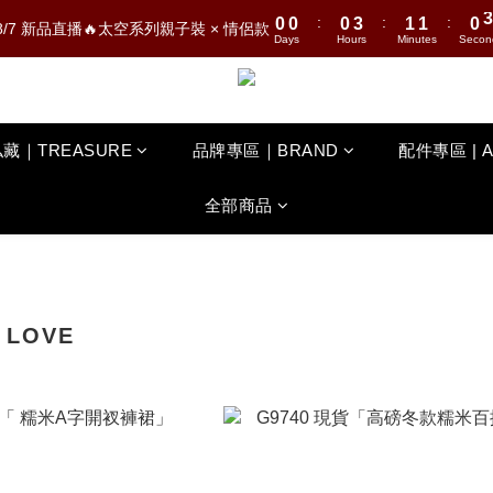
:
:
:
0
0
0
3
1
1
0
2
8/7 新品直播🔥太空系列親子裝 × 情侶款
Days
Hours
Minutes
Secon
2
0
0
1
1
0
0
藏｜TREASURE
品牌專區｜BRAND
配件專區 | 
全部商品
LOVE