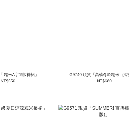
貨「 糯米A字開衩褲裙」
G9740 現貨「高磅冬款糯米百摺
NT$650
NT$680