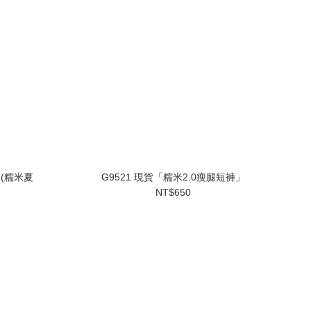
 (糯米夏
G9521 現貨「糯米2.0瘦腿短褲」
NT$650