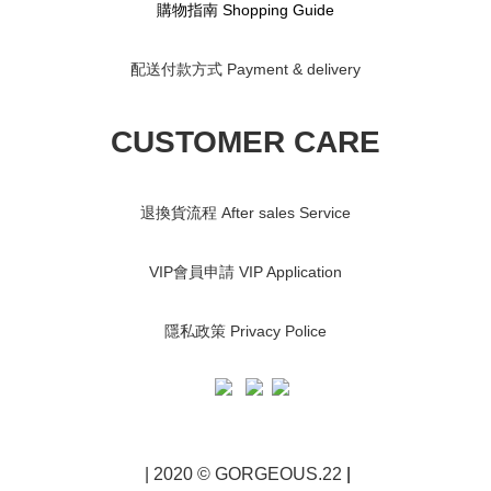
購物指南 S
hopping Guide
配送付款方式 Payment & delivery
CUSTOMER CARE
退換貨流程 After sales Service
VIP會員申請 VIP Application
隱私政策 Privacy Police
| 2020 © GORGEOUS.22
|