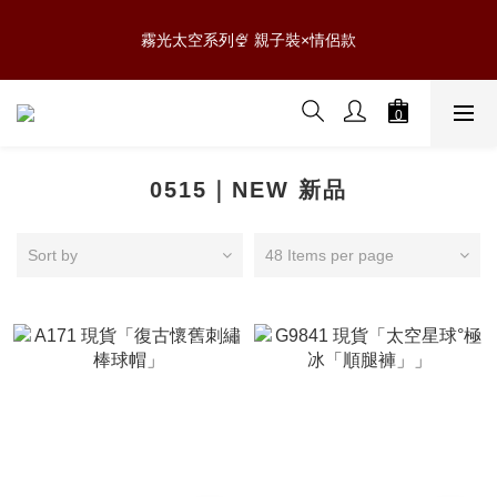
5
7
5
5
0
7
6
3
3
1
3
1
1
9
6
6
0807 NEW新品✨滿$888免運
4
6
4
4
9
9
6
5
2
2
霧光太空系列🍨 親子裝×情侶款
:
:
:
0
2
0
9
0
8
5
5
3
5
3
3
8
8
5
4
1
1
Days
Hours
Minutes
Seconds
1
8
7
4
4
2
4
2
2
7
7
4
3
0
0
0
7
6
3
3
1
3
1
1
9
6
6
0807 NEW新品✨滿$888免運
3
2
6
5
2
2
:
:
:
0
2
0
9
0
8
5
5
2
1
5
4
1
1
Days
Hours
Minutes
Seconds
1
8
7
4
4
1
0
4
3
0
0
0
7
6
3
3
0
0515｜NEW 新品
3
2
6
5
2
2
2
1
5
4
1
1
1
0
4
3
0
0
Sort by
48 Items per page
0
3
2
2
1
1
0
0