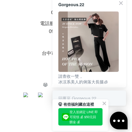
Gorgeous.22
客服電話
0968-202-522
電話服務時間周一至周五
09：00 - 18：00
面交地址
台中市大雅區中山路2號
請查收一雙，
冰涼系美人的俐落大長腿🧊
回覆至 Gorgeous.22
🤫 有些福利藏在這裡
登入並綁定 LINE 即
可現領 💰 $50元回
饋金 💰