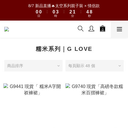
1
1
1
4
3
2
5
9
8/7 新品直播🔥太空系列親子裝 × 情侶款
:
:
:
0
0
0
3
2
1
4
8
日
時
分
秒
2
1
0
3
7
1
0
2
6
0
1
5
0
4
3
糯米系列｜G LOVE
2
1
0
商品排序
每頁顯示 48 個