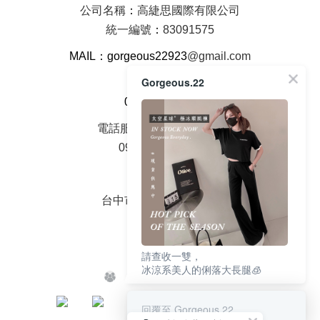
公司名稱
：
高緁思國際有限公司
統一編號
：
83091575
MAIL：gorgeous22923
@gmail.com
Gorgeous.22
客服電話
0968-202-522
電話服務時間周一至周五
09：00 - 18：00
面交地址
台中市大雅區中山路2號
請查收一雙，
冰涼系美人的俐落大長腿🧊
回覆至 Gorgeous.22