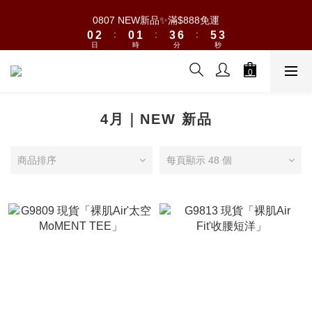
8
8
9
1
1
3
3
1
1
2
2
4
4
7
7
6
6
4
4
0807 NEW新品✨滿$888免運
0807 NEW新品✨滿$888免運
7
9
7
8
:
:
:
:
:
:
0
0
2
2
0
0
1
1
3
3
6
6
5
5
3
3
6
8
6
7
9
9
日
日
時
時
分
分
秒
秒
1
1
0
0
2
2
5
5
4
4
2
2
5
7
5
6
8
8
0
0
1
1
4
4
3
3
1
1
4
6
4
5
7
9
7
0
0
3
3
2
2
0
0
霧光太空系列🍨 親子裝×情侶款
3
5
3
4
6
9
8
6
2
2
1
1
2
4
2
3
5
8
7
5
1
1
0
0
1
3
1
2
4
7
6
4
0807 NEW新品✨滿$888免運
4月｜NEW 新品
0
0
:
:
:
0
2
0
1
3
6
5
3
日
時
分
秒
1
0
2
5
4
2
0
1
4
3
1
商品排序
每頁顯示 48 個
0
3
2
0
2
1
1
0
0